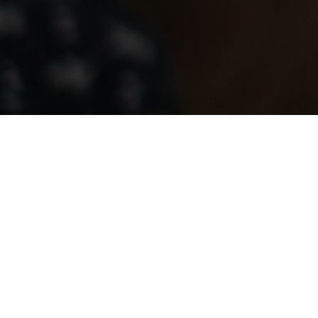
Wäller
Enola vom Lummerland
ZB-Nr.
Wurftag
Geschlecht
Eltern
Nachkommen