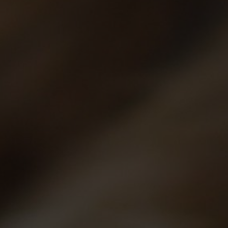
 and
Colibri