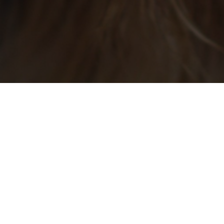
 and
Colibri