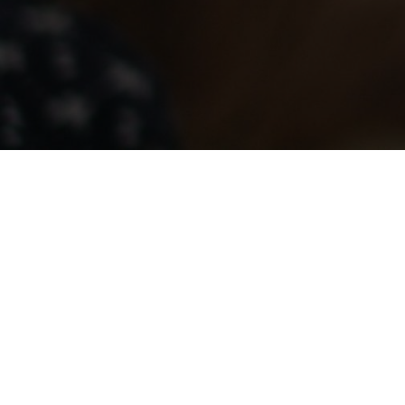
© 2026 Wa
Christina Harrington
Tel.: +49-5593-802804
Mobil: 0151 64410297
info@waeller-vom-lummerland.de
www.waeller-vom-lummerland.de