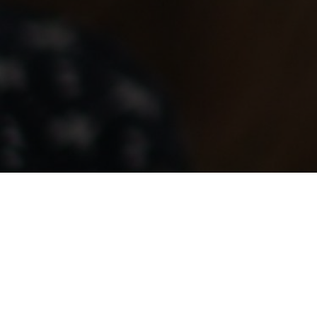
by
christina
Januar 14, 2018
Lummerlandnachkommen- und
Familientreffen Mai/ Juni 2018